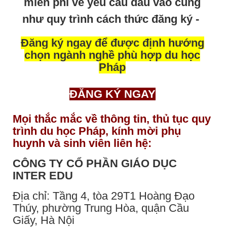
miễn phí về yêu cầu đầu vào cũng
như quy trình cách thức đăng ký -
Đăng ký ngay để được định hướng
chọn ngành nghề phù hợp du học
Pháp
ĐĂNG KÝ NGAY
Mọi thắc mắc về thông tin, thủ tục quy
trình du học Pháp, kính mời phụ
huynh và sinh viên liên hệ:
CÔNG TY CỔ PHẦN GIÁO DỤC
INTER EDU
Địa chỉ: Tầng 4, tòa 29T1 Hoàng Đạo
Thúy, phường Trung Hòa, quận Cầu
Giấy, Hà Nội