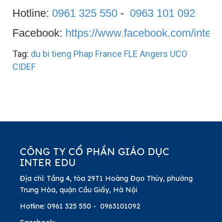
Hotline:
0961 325 550
-
0963 101 092
Facebook:
https://www.facebook.com/inte
Tag:
du bi tieng
Phap
France
FLE
Angers
UCO
CIDEF
CÔNG TY CỔ PHẦN GIÁO DỤC
INTER EDU
Địa chỉ: Tầng 4, tòa 29T1 Hoàng Đạo Thúy, phường
Trung Hòa, quận Cầu Giấy, Hà Nội
Hotline: 0961 325 550 - 0963101092