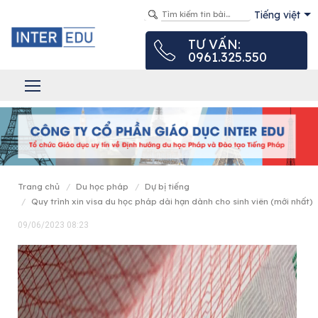
Tiếng việt
TƯ VẤN:
0961.325.550
trang chủ
du học pháp
dự bị tiếng
quy trình xin visa du học pháp dài hạn dành cho sinh viên (mới nhất)
09/06/2023 08:23