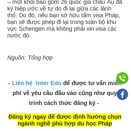
– một khối bao gồm 26 quốc gia châu Âu đã
ký hiệp ước về tự do đi lại giữa các lãnh
thổ. Do đó, nếu bạn sở hữu tấm visa Pháp,
bạn sẽ được phép đi lại trong toàn bộ khu
vực Schengen mà không phải xin visa các
nước đó.
Nguồn: Tổng hợp
-
Liên hệ
Inter Edu
để được tư vấn miễn
phí về yêu cầu đầu vào cũng như quy
trình cách thức đăng ký -
Đăng ký ngay để được định hướng chọn
ngành nghề phù hợp du học Pháp